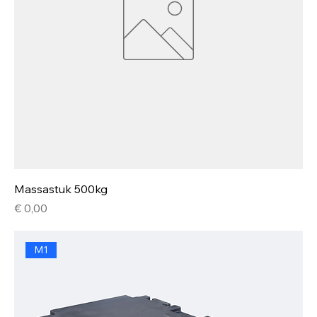
Massastuk 500kg
Prijs
€ 0,00
M1