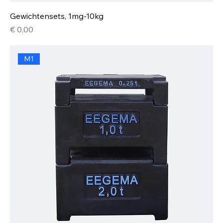
Gewichtensets, 1mg-10kg
Prijs
€ 0,00
M1