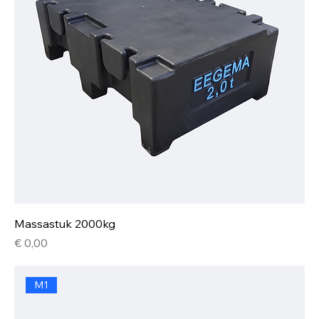
Massastuk 2000kg
Prijs
€ 0,00
M1