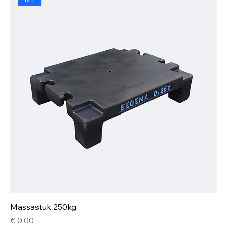
Massastuk 250kg
Prijs
€ 0,00