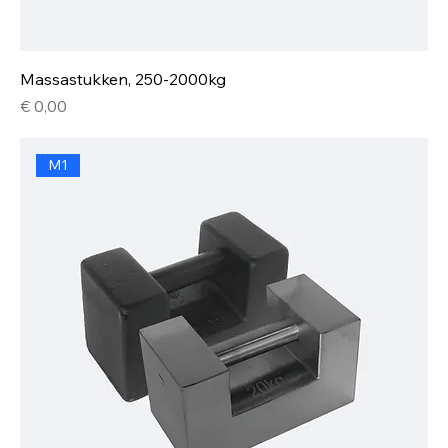
Massastukken, 250-2000kg
Prijs
€ 0,00
M1