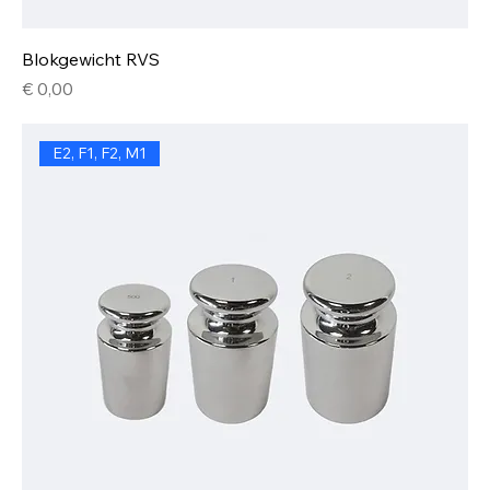
Blokgewicht RVS
Prijs
€ 0,00
E2, F1, F2, M1