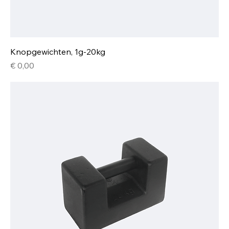
Knopgewichten, 1g-20kg
Prijs
€ 0,00