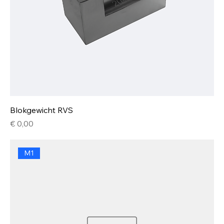
Blokgewicht RVS
Prijs
€ 0,00
M1