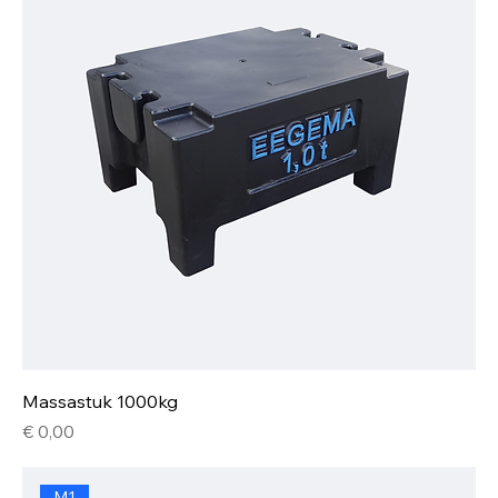
Massastuk 1000kg
Prijs
€ 0,00
M1