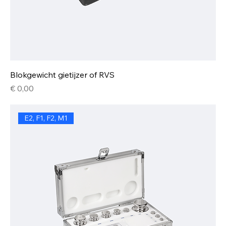
Blokgewicht gietijzer of RVS
Prijs
€ 0,00
E2, F1, F2, M1