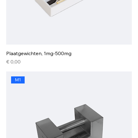
Plaatgewichten, 1mg-500mg
Prijs
€ 0,00
M1